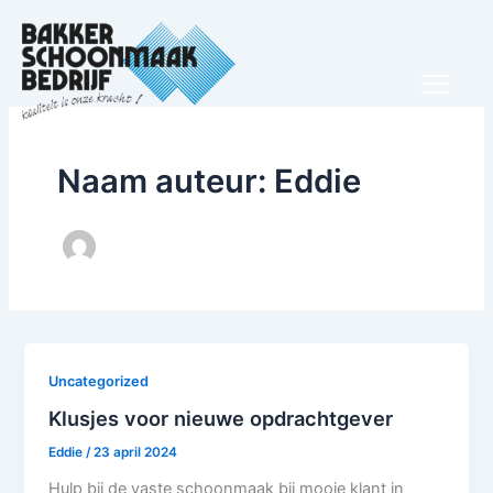
Ga
naar
de
inhoud
Naam auteur: Eddie
Uncategorized
Klusjes voor nieuwe opdrachtgever
Eddie
/
23 april 2024
Hulp bij de vaste schoonmaak bij mooie klant in