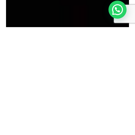
Hulp nodig?
"Aandacht voor een schoon resultaat"
Schoonmaker Groningen
Bent u op zoek naar een schoonmaker in Groningen?
Dan helpt Bakker schoonmaakbedrijf u graag! We
werken voor de grote industrieën, maar bieden ook
interieurverzorging aan. Een opgeruimd en net huis,
maar ook een schone werkomgeving is enorm
belangrijk. Het is bewezen dat mensen zich prettiger
voelen in omgevingen die netjes en schoon zijn. De