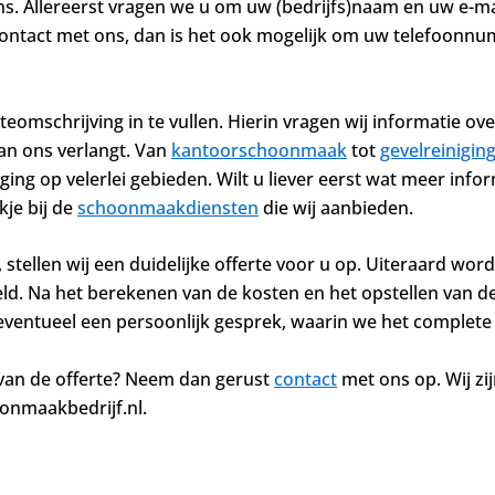
s. Allereerst vragen we u om uw (bedrijfs)naam en uw e-mai
contact met ons, dan is het ook mogelijk om uw telefoonnum
teomschrijving in te vullen. Hierin vragen wij informatie ov
an ons verlangt. Van
kantoorschoonmaak
tot
gevelreinigin
ing op velerlei gebieden. Wilt u liever eerst wat meer infor
je bij de
schoonmaakdiensten
die wij aanbieden.
 stellen wij een duidelijke offerte voor u op. Uiteraard wor
eld. Na het berekenen van de kosten en het opstellen van d
r eventueel een persoonlijk gesprek, waarin we het complet
 van de offerte? Neem dan gerust
contact
met ons op. Wij zij
onmaakbedrijf.nl.