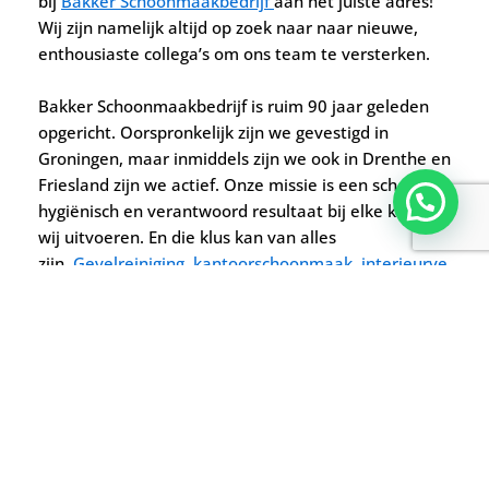
bij
Bakker Schoonmaakbedrijf
aan het juiste adres!
Wij zijn namelijk altijd op zoek naar naar nieuwe,
enthousiaste collega’s om ons team te versterken.
Bakker Schoonmaakbedrijf is ruim 90 jaar geleden
opgericht. Oorspronkelijk zijn we gevestigd in
Groningen, maar inmiddels zijn we ook in Drenthe en
Friesland zijn we actief. Onze missie is een schoon,
hygiënisch en verantwoord resultaat bij elke klus die
wij uitvoeren. En die klus kan van alles
zijn.
Gevelreiniging
,
kantoorschoonmaak
,
interieurve
rzorging
of de schoonmaak van scholen; het is
slechts een kleine greep uit de
diensten
die wij
aanbieden. Het maakt het werk bij Bakker
Schoonmaakbedrijf zeer afwisselend; geen dag is
hetzelfde.
Werken bij Bakker Schoonmaakbedrijf doe je in een
gezellig team vol enthousiaste