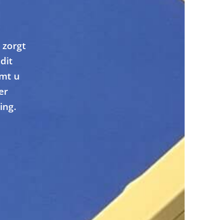
 zorgt
dit
omt u
er
ing.