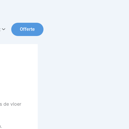
t
Offerte
is de vloer
.