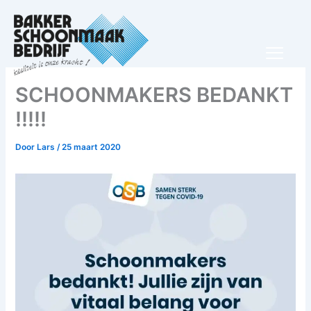
Ga
naar
de
inhoud
SCHOONMAKERS BEDANKT
!!!!!
Door
Lars
/
25 maart 2020